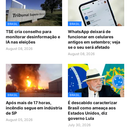
BRASIL
BRASIL
TSE cria conselho para
WhatsApp deixará de
monitorar desinformação e
funcionar em celulares
IA nas eleições
antigos em setembro; veja
se o seu será afetado
August 08, 2026
August 08, 2026
BRASIL
BRASIL
Após mais de 17 horas,
É descabido caracterizar
incêndio segue em indústria
Brasil como ameaça aos
de SP
Estados Unidos, diz
governo Lula
August 05, 2026
July 30, 2026