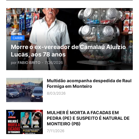
CARIRI
Morre o ex-vereador de Camalaú Aluízio
Lucas, aos 78 anos
por
FABIO BRITO
-
7/26/2026
Multidão acompanha despedida de Raul
Formiga em Monteiro
8/03/2026
MULHER É MORTA A FACADAS EM
PEDRA (PE) E SUSPEITO É NATURAL DE
MONTEIRO (PB)
7/11/2026