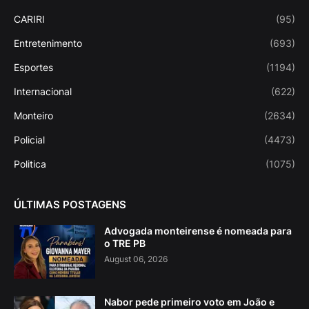
CARIRI
(95)
Entretenimento
(693)
Esportes
(1194)
Internacional
(622)
Monteiro
(2634)
Policial
(4473)
Politica
(1075)
ÚLTIMAS POSTAGENS
Advogada monteirense é nomeada para
o TRE PB
August 06, 2026
Nabor pede primeiro voto em João e