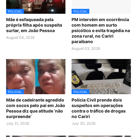
POLICIAL
POLICIAL
Mãe é esfaqueada pela
PM intervém em ocorrência
própria filha após suspeita
com homem em surto
surtar, em João Pessoa
psicótico e evita tragédia na
zona rural, no Cariri
August 04, 2026
paraibano
August 03, 2026
POLICIAL
POLICIAL
Mãe de cadeirante agredido
Polícia Civil prende dois
com socos pelo pai em João
suspeitos em operações
Pessoa diz que atitude ‘não
contra o tráfico de drogas
surpreende’
no Cariri
July 31, 2026
July 30, 2026