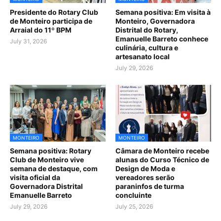
Presidente do Rotary Club
Semana positiva: Em visita à
de Monteiro participa de
Monteiro, Governadora
Arraial do 11º BPM
Distrital do Rotary,
Emanuelle Barreto conhece
July 31, 2026
culinária, cultura e
artesanato local
July 29, 2026
MONTEIRO
MONTEIRO
Semana positiva: Rotary
Câmara de Monteiro recebe
Club de Monteiro vive
alunas do Curso Técnico de
semana de destaque, com
Design de Moda e
visita oficial da
vereadores serão
Governadora Distrital
paraninfos de turma
Emanuelle Barreto
concluinte
July 29, 2026
July 25, 2026