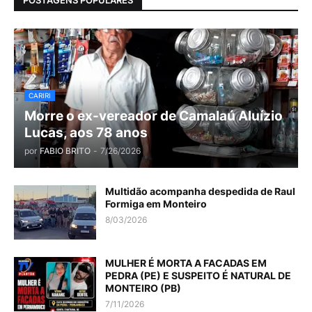
POSTAGENS POPULARES
CARIRI
Morre o ex-vereador de Camalaú Aluízio
Lucas, aos 78 anos
por
FABIO BRITO
-
7/26/2026
Multidão acompanha despedida de Raul
Formiga em Monteiro
8/03/2026
MULHER É MORTA A FACADAS EM
PEDRA (PE) E SUSPEITO É NATURAL DE
MONTEIRO (PB)
7/11/2026