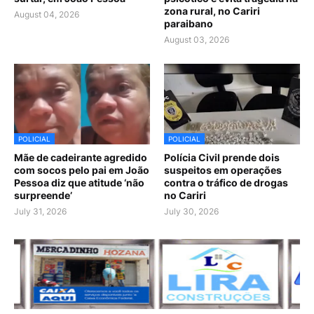
zona rural, no Cariri
August 04, 2026
paraibano
August 03, 2026
POLICIAL
POLICIAL
Mãe de cadeirante agredido
Polícia Civil prende dois
com socos pelo pai em João
suspeitos em operações
Pessoa diz que atitude ‘não
contra o tráfico de drogas
surpreende’
no Cariri
July 31, 2026
July 30, 2026