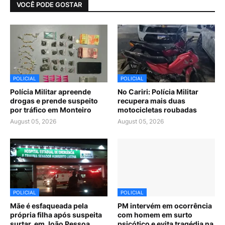
VOCÊ PODE GOSTAR
POLICIAL
POLICIAL
Polícia Militar apreende
No Cariri: Polícia Militar
drogas e prende suspeito
recupera mais duas
por tráfico em Monteiro
motocicletas roubadas
August 05, 2026
August 05, 2026
POLICIAL
POLICIAL
Mãe é esfaqueada pela
PM intervém em ocorrência
própria filha após suspeita
com homem em surto
surtar, em João Pessoa
psicótico e evita tragédia na