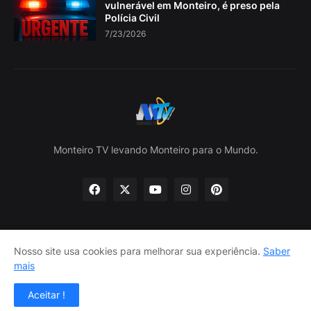
vulnerável em Monteiro, é preso pela
Polícia Civil
7/23/2026
Monteiro TV levando Monteiro para o Mundo.
Nosso site usa cookies para melhorar sua experiência.
Saber
Home
Sobre nós
política de Privacidade
mais
Contate-nos
Aceitar !
Design por -
Lojas Lira