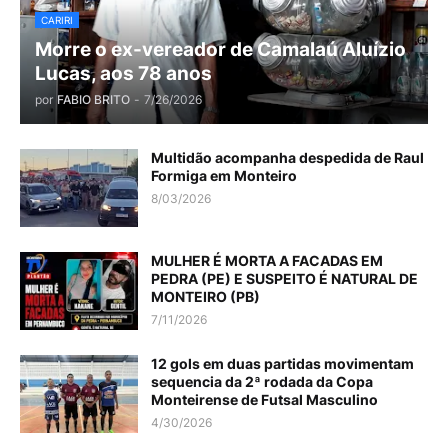
CARIRI
Morre o ex-vereador de Camalaú Aluízio
Lucas, aos 78 anos
por
FABIO BRITO
-
7/26/2026
Multidão acompanha despedida de Raul
Formiga em Monteiro
8/03/2026
MULHER É MORTA A FACADAS EM
PEDRA (PE) E SUSPEITO É NATURAL DE
MONTEIRO (PB)
7/11/2026
12 gols em duas partidas movimentam
sequencia da 2ª rodada da Copa
Monteirense de Futsal Masculino
4/30/2026