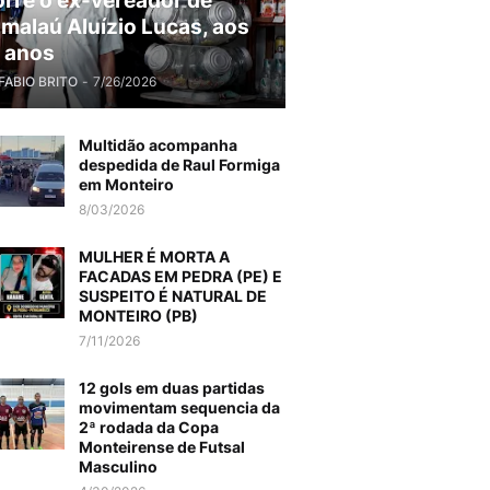
rre o ex-vereador de
malaú Aluízio Lucas, aos
 anos
FABIO BRITO
-
7/26/2026
Multidão acompanha
despedida de Raul Formiga
em Monteiro
8/03/2026
MULHER É MORTA A
FACADAS EM PEDRA (PE) E
SUSPEITO É NATURAL DE
MONTEIRO (PB)
7/11/2026
12 gols em duas partidas
movimentam sequencia da
2ª rodada da Copa
Monteirense de Futsal
Masculino