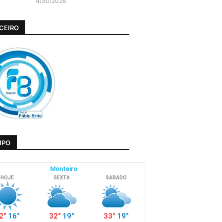
4/30/2026
CEIRO
MPO