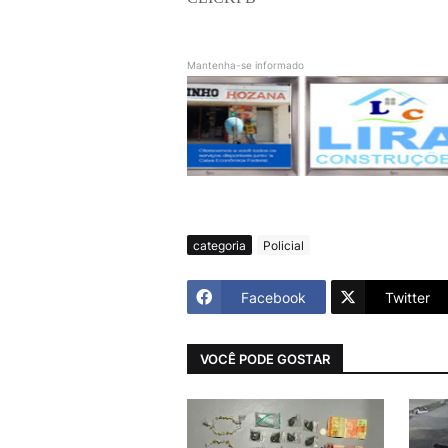
Mantenha-se informado
categoria
Policial
Facebook
Twitter
VOCÊ PODE GOSTAR