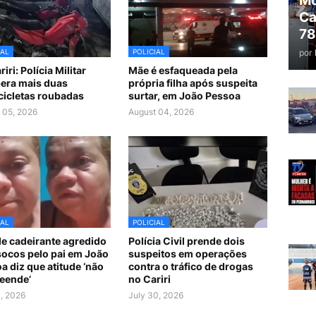
Mo
Ca
78
por
IAL
POLICIAL
iri: Polícia Militar
Mãe é esfaqueada pela
era mais duas
própria filha após suspeita
icletas roubadas
surtar, em João Pessoa
 05, 2026
August 04, 2026
IAL
POLICIAL
e cadeirante agredido
Polícia Civil prende dois
ocos pelo pai em João
suspeitos em operações
a diz que atitude ‘não
contra o tráfico de drogas
eende’
no Cariri
1, 2026
July 30, 2026