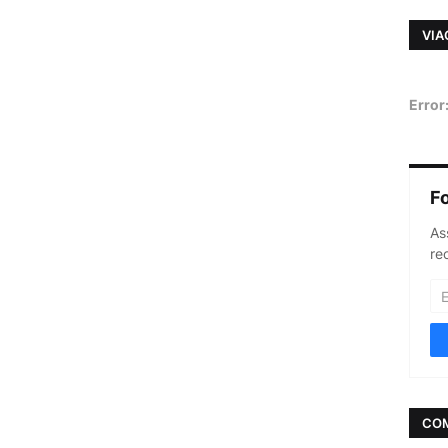
VIA
Error
F
As
re
CO