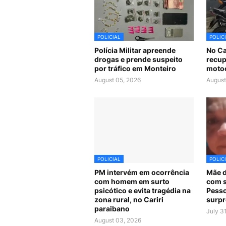
POLICIAL
POLIC
Polícia Militar apreende
No Car
drogas e prende suspeito
recup
por tráfico em Monteiro
motoc
August 05, 2026
August
POLICIAL
POLIC
PM intervém em ocorrência
Mãe d
com homem em surto
com s
psicótico e evita tragédia na
Pesso
zona rural, no Cariri
surpr
paraibano
July 3
August 03, 2026