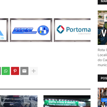
MAP
Rota C
Local
do Car
munic
POS
CAR