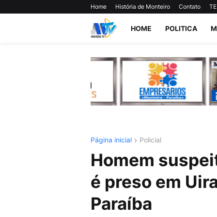
Home
História de Monteiro
Contato
TE
HOME
POLITICA
M
Página inicial
Policial
Homem suspeit
é preso em Uir
Paraíba