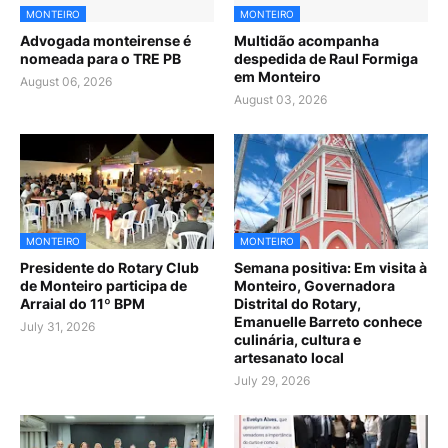
MONTEIRO
MONTEIRO
Advogada monteirense é
Multidão acompanha
nomeada para o TRE PB
despedida de Raul Formiga
em Monteiro
August 06, 2026
August 03, 2026
MONTEIRO
MONTEIRO
Presidente do Rotary Club
Semana positiva: Em visita à
de Monteiro participa de
Monteiro, Governadora
Arraial do 11º BPM
Distrital do Rotary,
Emanuelle Barreto conhece
July 31, 2026
culinária, cultura e
artesanato local
July 29, 2026