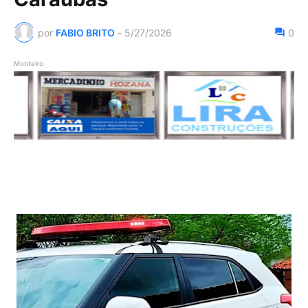
por
FABIO BRITO
-
5/27/2026
0
Monteiro