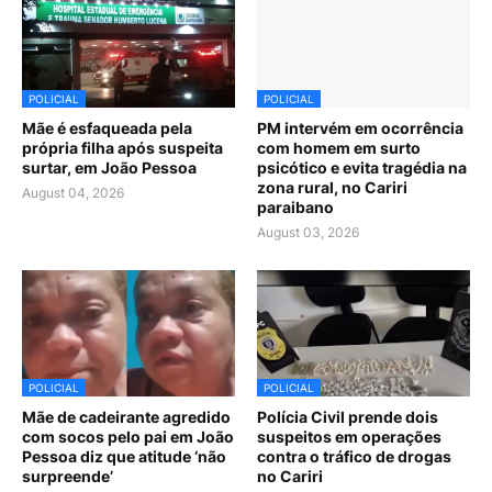
POLICIAL
POLICIAL
Mãe é esfaqueada pela
PM intervém em ocorrência
própria filha após suspeita
com homem em surto
surtar, em João Pessoa
psicótico e evita tragédia na
zona rural, no Cariri
August 04, 2026
paraibano
August 03, 2026
POLICIAL
POLICIAL
Mãe de cadeirante agredido
Polícia Civil prende dois
com socos pelo pai em João
suspeitos em operações
Pessoa diz que atitude ‘não
contra o tráfico de drogas
surpreende’
no Cariri