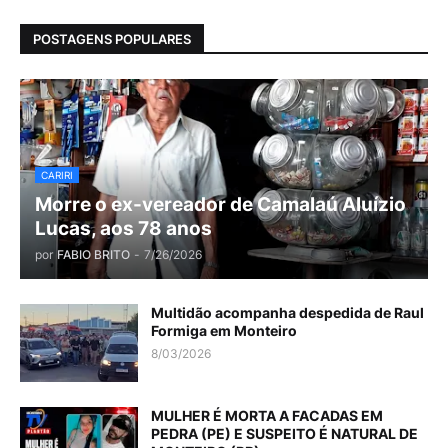
POSTAGENS POPULARES
CARIRI
Morre o ex-vereador de Camalaú Aluízio
Lucas, aos 78 anos
por
FABIO BRITO
-
7/26/2026
Multidão acompanha despedida de Raul
Formiga em Monteiro
8/03/2026
MULHER É MORTA A FACADAS EM
PEDRA (PE) E SUSPEITO É NATURAL DE