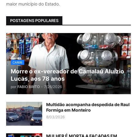
maior município do Estado.
POSTAGENS POPULARES
CARIRI
Morre o ex-vereador de Camalaú Aluízio
Lucas, aos 78 anos
por
FABIO BRITO
-
7/26/2026
Multidão acompanha despedida de Raul
Formiga em Monteiro
8/03/2026
MULHER É MORTA A FACADAS EM