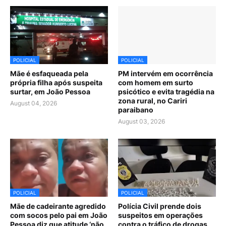
POLICIAL
POLICIAL
Mãe é esfaqueada pela
PM intervém em ocorrência
própria filha após suspeita
com homem em surto
surtar, em João Pessoa
psicótico e evita tragédia na
zona rural, no Cariri
August 04, 2026
paraibano
August 03, 2026
POLICIAL
POLICIAL
Mãe de cadeirante agredido
Polícia Civil prende dois
com socos pelo pai em João
suspeitos em operações
Pessoa diz que atitude ‘não
contra o tráfico de drogas