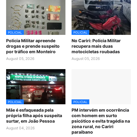
POLICIAL
POLICIAL
Polícia Militar apreende
No Cariri: Polícia Militar
drogas e prende suspeito
recupera mais duas
por tráfico em Monteiro
motocicletas roubadas
August 05, 2026
August 05, 2026
POLICIAL
POLICIAL
Mãe é esfaqueada pela
PM intervém em ocorrência
própria filha após suspeita
com homem em surto
surtar, em João Pessoa
psicótico e evita tragédia na
zona rural, no Cariri
August 04, 2026
paraibano