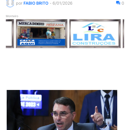
por
FABIO BRITO
-
6/01/2026
0
Monteiro