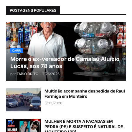
POSTAGENS POPULARES
CARIRI
Morre o ex-vereador de Camalaú Aluízio
Lucas, aos 78 anos
por
FABIO BRITO
-
7/26/2026
Multidão acompanha despedida de Raul
Formiga em Monteiro
8/03/2026
MULHER É MORTA A FACADAS EM
PEDRA (PE) E SUSPEITO É NATURAL DE
MONTEIRO (PB)