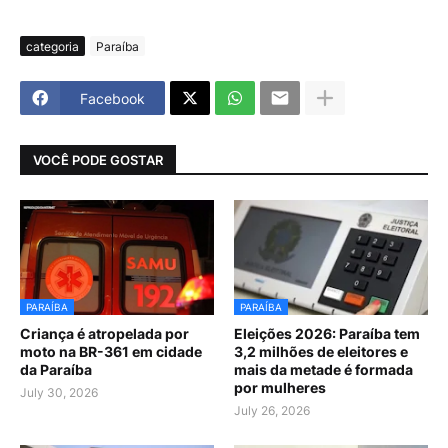
categoria
Paraíba
Facebook
VOCÊ PODE GOSTAR
PARAÍBA
PARAÍBA
Criança é atropelada por
Eleições 2026: Paraíba tem
moto na BR-361 em cidade
3,2 milhões de eleitores e
da Paraíba
mais da metade é formada
por mulheres
July 30, 2026
July 26, 2026