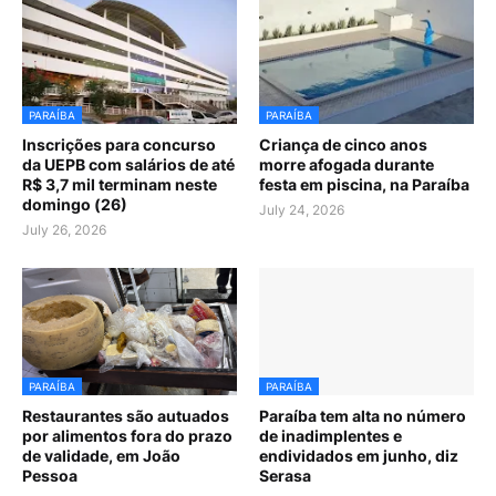
PARAÍBA
PARAÍBA
Inscrições para concurso
Criança de cinco anos
da UEPB com salários de até
morre afogada durante
R$ 3,7 mil terminam neste
festa em piscina, na Paraíba
domingo (26)
July 24, 2026
July 26, 2026
PARAÍBA
PARAÍBA
Restaurantes são autuados
Paraíba tem alta no número
por alimentos fora do prazo
de inadimplentes e
de validade, em João
endividados em junho, diz
Pessoa
Serasa