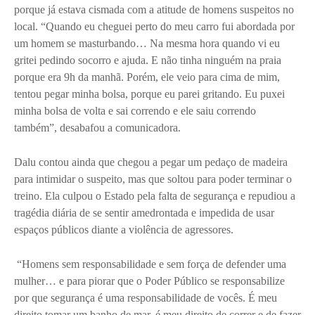
porque já estava cismada com a atitude de homens suspeitos no
local. “Quando eu cheguei perto do meu carro fui abordada por
um homem se masturbando… Na mesma hora quando vi eu
gritei pedindo socorro e ajuda. E não tinha ninguém na praia
porque era 9h da manhã. Porém, ele veio para cima de mim,
tentou pegar minha bolsa, porque eu parei gritando. Eu puxei
minha bolsa de volta e sai correndo e ele saiu correndo
também”, desabafou a comunicadora.
Dalu contou ainda que chegou a pegar um pedaço de madeira
para intimidar o suspeito, mas que soltou para poder terminar o
treino. Ela culpou o Estado pela falta de segurança e repudiou a
tragédia diária de se sentir amedrontada e impedida de usar
espaços públicos diante a violência de agressores.
“Homens sem responsabilidade e sem força de defender uma
mulher… e para piorar que o Poder Público se responsabilize
por que segurança é uma responsabilidade de vocês. É meu
direito tomar um banho de mar, é meu direito de correr e de fazer