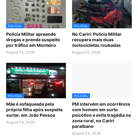
POLICIAL
POLICIAL
Polícia Militar apreende
No Cariri: Polícia Militar
drogas e prende suspeito
recupera mais duas
por tráfico em Monteiro
motocicletas roubadas
August 05, 2026
August 05, 2026
POLICIAL
POLICIAL
Mãe é esfaqueada pela
PM intervém em ocorrência
própria filha após suspeita
com homem em surto
surtar, em João Pessoa
psicótico e evita tragédia na
zona rural, no Cariri
August 04, 2026
paraibano
August 03, 2026