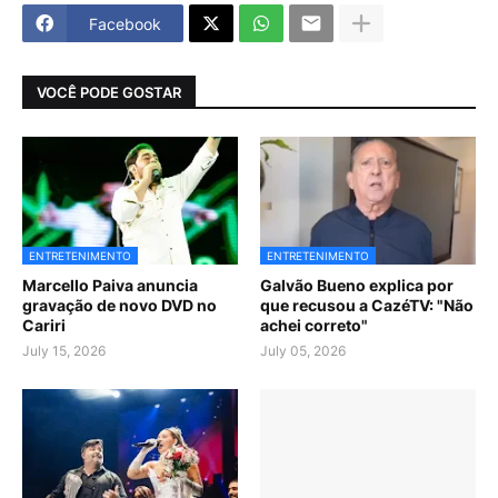
Facebook
VOCÊ PODE GOSTAR
ENTRETENIMENTO
ENTRETENIMENTO
Marcello Paiva anuncia
Galvão Bueno explica por
gravação de novo DVD no
que recusou a CazéTV: "Não
Cariri
achei correto"
July 15, 2026
July 05, 2026