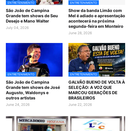
ENTRETENIMENTO
ENTRETENIMENTO
São João de Campina
Show da banda Limão com
Grande tem shows de Seu
Mel é adiado e apresentação
Desejo e Mano Walter
acontecerá na próxima
segunda-feira em Monteiro
July 04, 2026
June 28, 2026
ENTRETENIMENTO
ENTRETENIMENTO
São João de Campina
GALVÃO BUENO DE VOLTA À
Grande tem shows de José
SELEÇÃO: A VOZ QUE
Augusto, Waldonys e
MARCOU GERAÇÕES DE
outros artistas
BRASILEIROS
June 24, 2026
June 22, 2026