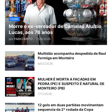
CARIRI
Morre o ex-vereador de Camalaú Aluízio
Lucas, aos 78 anos
por
FABIO BRITO
-
7/26/2026
Multidão acompanha despedida de Raul
Formiga em Monteiro
8/03/2026
MULHER É MORTA A FACADAS EM
PEDRA (PE) E SUSPEITO É NATURAL DE
MONTEIRO (PB)
7/11/2026
12 gols em duas partidas movimentam
sequencia da 2ª rodada da Copa