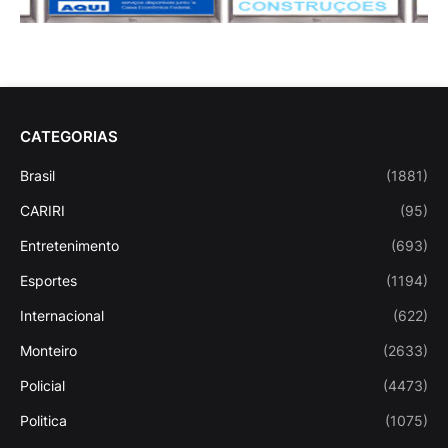
CATEGORIAS
Brasil
(1881)
CARIRI
(95)
Entretenimento
(693)
Esportes
(1194)
Internacional
(622)
Monteiro
(2633)
Policial
(4473)
Politica
(1075)