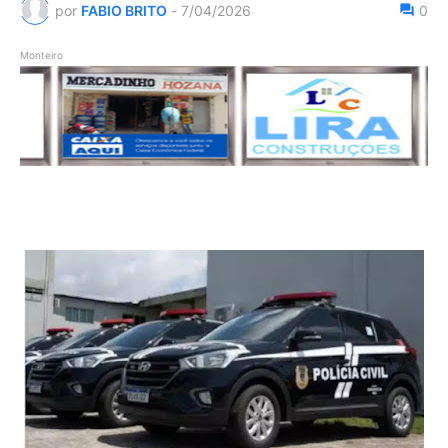
por
FABIO BRITO
-
7/04/2026
0
Monteiro