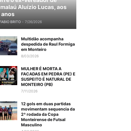
rre o ex-vereador de
malaú Aluízio Lucas, aos
 anos
FABIO BRITO
-
7/26/2026
Multidão acompanha
despedida de Raul Formiga
em Monteiro
8/03/2026
MULHER É MORTA A
FACADAS EM PEDRA (PE) E
SUSPEITO É NATURAL DE
MONTEIRO (PB)
7/11/2026
12 gols em duas partidas
movimentam sequencia da
2ª rodada da Copa
Monteirense de Futsal
Masculino