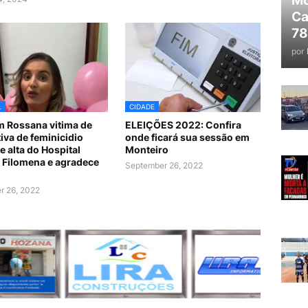
Mo
Ca
78
por
L
CIDADE
 Rossana vitima de
ELEIÇÕES 2022: Confira
tiva de feminicidio
onde ficará sua sessão em
e alta do Hospital
Monteiro
 Filomena e agradece
September 26, 2022
r 26, 2022