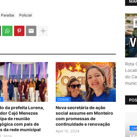
MAP
Paraíba
Policial
Rota C
Local
do Car
munic
POS
E
CIDADE
do da prefeita Lorena,
Nova secretária de ação
dor Cajó Menezes
social assume em Monteiro
cipa de reunião
com promessas de
ógica com pais de
continuidade e renovação
CAR
s da rede municipal
April 10, 2024
24, 2024