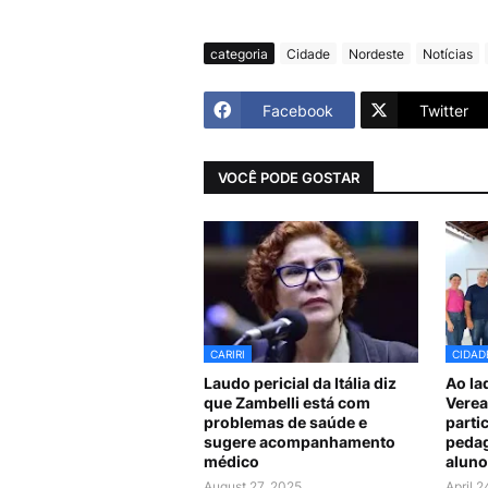
categoria
Cidade
Nordeste
Notícias
Facebook
Twitter
VOCÊ PODE GOSTAR
CARIRI
CIDAD
Laudo pericial da Itália diz
Ao la
que Zambelli está com
Verea
problemas de saúde e
parti
sugere acompanhamento
pedag
médico
aluno
August 27, 2025
April 