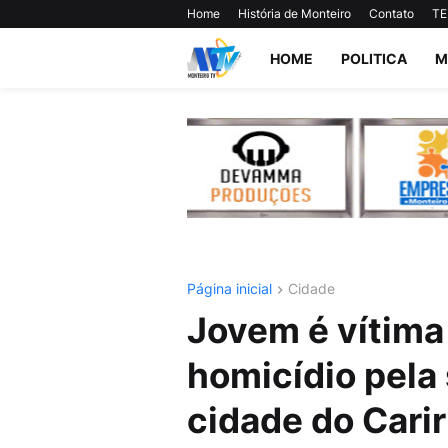
Home
História de Monteiro
Contato
TE
HOME
POLITICA
M
Página inicial
Cidade
Jovem é vítima 
homicídio pela
cidade do Carir