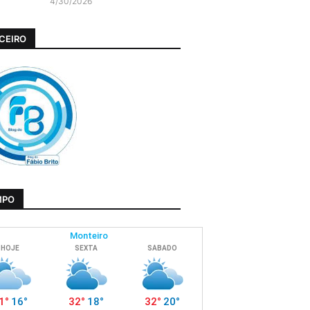
4/30/2026
CEIRO
MPO