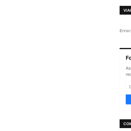
VIA
Error
F
As
re
CO