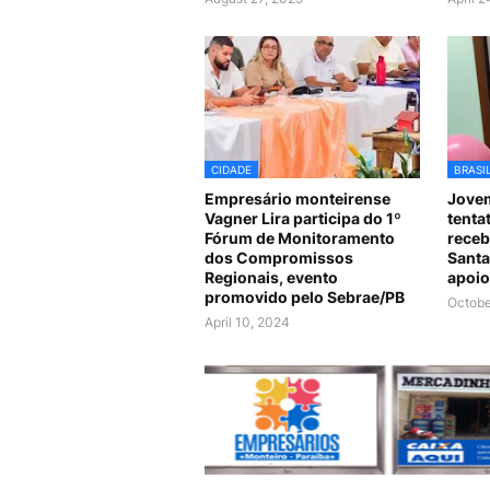
CIDADE
BRASI
Empresário monteirense
Jovem
Vagner Lira participa do 1º
tenta
Fórum de Monitoramento
receb
dos Compromissos
Santa
Regionais, evento
apoio
promovido pelo Sebrae/PB
Octobe
April 10, 2024