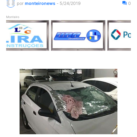
por
monteironews
-
5/24/2019
0
Monteiro