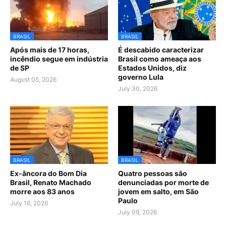
BRASIL
BRASIL
Após mais de 17 horas,
É descabido caracterizar
incêndio segue em indústria
Brasil como ameaça aos
de SP
Estados Unidos, diz
governo Lula
August 05, 2026
July 30, 2026
BRASIL
BRASIL
Ex-âncora do Bom Dia
Quatro pessoas são
Brasil, Renato Machado
denunciadas por morte de
morre aos 83 anos
jovem em salto, em São
Paulo
July 16, 2026
July 09, 2026