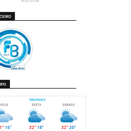
4/30/2026
CEIRO
MPO