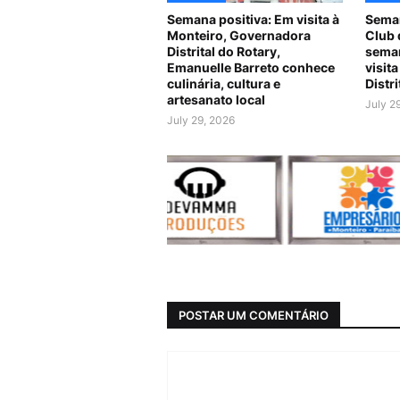
Semana positiva: Em visita à
Seman
Monteiro, Governadora
Club 
Distrital do Rotary,
seman
Emanuelle Barreto conhece
visit
culinária, cultura e
Distr
artesanato local
July 2
July 29, 2026
POSTAR UM COMENTÁRIO