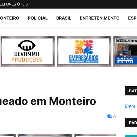
LEFONES ÚTEIS
ONTEIRO
POLICIAL
BRASIL
ENTRETENIMENTO
ESP
BAT
ueado em Monteiro
Entre
0
RAD