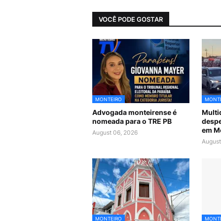
VOCÊ PODE GOSTAR
MONTEIRO
MONT
Advogada monteirense é
Mult
nomeada para o TRE PB
despe
em M
August 06, 2026
August
MONTEIRO
MONT