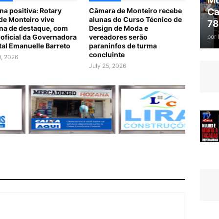
Mo
Ca
a positiva: Rotary
Câmara de Monteiro recebe
de Monteiro vive
alunas do Curso Técnico de
78
a de destaque, com
Design de Moda e
por
a oficial da Governadora
vereadores serão
ital Emanuelle Barreto
paraninfos de turma
concluinte
9, 2026
July 25, 2026