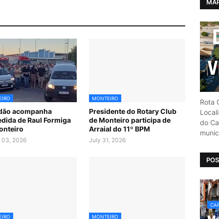
MAP
EIRO
MONTEIRO
Rota C
idão acompanha
Presidente do Rotary Club
Local
dida de Raul Formiga
de Monteiro participa de
do Car
onteiro
Arraial do 11º BPM
munic
 03, 2026
July 31, 2026
POS
CAR
EIRO
MONTEIRO