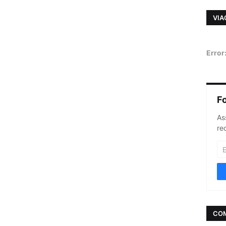
VIA
Error
F
As
re
CO