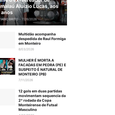
rre o ex-vereador de
malaú Aluízio Lucas, aos
 anos
FABIO BRITO
-
7/26/2026
Multidão acompanha
despedida de Raul Formiga
em Monteiro
8/03/2026
MULHER É MORTA A
FACADAS EM PEDRA (PE) E
SUSPEITO É NATURAL DE
MONTEIRO (PB)
7/11/2026
12 gols em duas partidas
movimentam sequencia da
2ª rodada da Copa
Monteirense de Futsal
Masculino