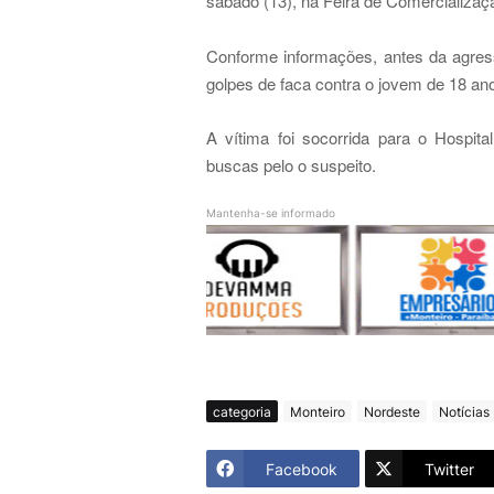
sábado (13), na Feira de Comercializaçã
Conforme informações, antes da agress
golpes de faca contra o jovem de 18 an
A vítima foi socorrida para o Hospita
buscas pelo o suspeito.
Mantenha-se informado
categoria
Monteiro
Nordeste
Notícias
Facebook
Twitter