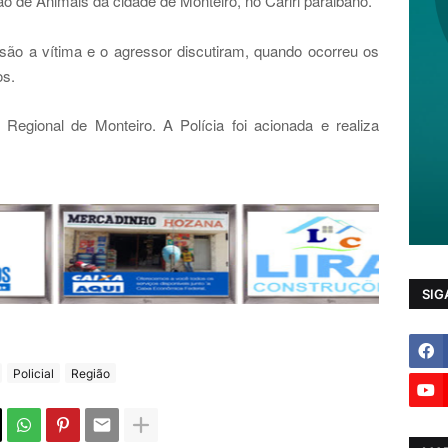
o de Animais da cidade de Monteiro, no Cariri paraibano.
ão a vítima e o agressor discutiram, quando ocorreu os
os.
l Regional de Monteiro. A Polícia foi acionada e realiza
SIG
Policial
Região