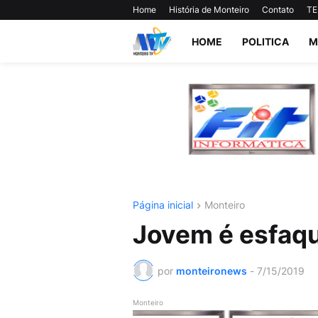
Home
História de Monteiro
Contato
TE
HOME
POLITICA
M
Página inicial
Monteiro
Jovem é esfaq
por
monteironews
-
7/15/2019
Monteiro