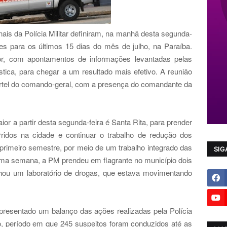
is da Polícia Militar definiram, na manhã desta segunda-
ões para os últimos 15 dias do mês de julho, na Paraíba.
r, com apontamentos de informações levantadas pelas
stica, para chegar a um resultado mais efetivo. A reunião
artel do comando-geral, com a presença do comandante da
r a partir desta segunda-feira é Santa Rita, para prender
rridos na cidade e continuar o trabalho de redução dos
o primeiro semestre, por meio de um trabalho integrado das
SIG
tima semana, a PM prendeu em flagrante no município dois
chou um laboratório de drogas, que estava movimentando
presentado um balanço das ações realizadas pela Polícia
ado, período em que 245 suspeitos foram conduzidos até as