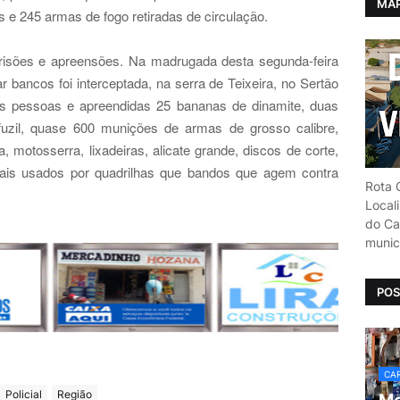
MAP
 e 245 armas de fogo retiradas de circulação.
sões e apreensões. Na madrugada desta segunda-feira
r bancos foi interceptada, na serra de Teixeira, no Sertão
rês pessoas e apreendidas 25 bananas de dinamite, duas
fuzil, quase 600 munições de armas de grosso calibre,
ja, motosserra, lixadeiras, alicate grande, discos de corte,
iais usados por quadrilhas que bandos que agem contra
Rota C
Local
do Car
munic
POS
CAR
Policial
Região