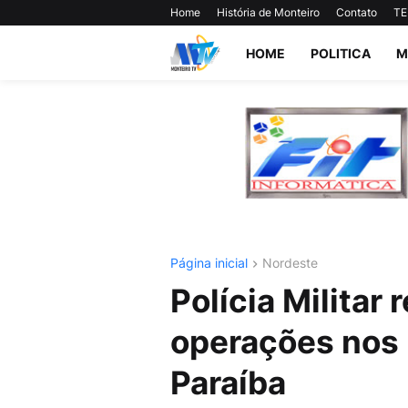
Home
História de Monteiro
Contato
TE
HOME
POLITICA
M
Página inicial
Nordeste
Polícia Militar 
operações nos 
Paraíba