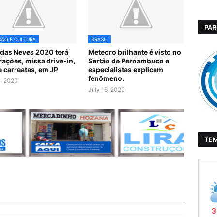
PAR
SÃO E CULTURA
BRASIL
 das Neves 2020 terá
Meteoro brilhante é visto no
rações, missa drive-in,
Sertão de Pernambuco e
 e carreatas, em JP
especialistas explicam
fenômeno.
6, 2020
July 16, 2020
TE