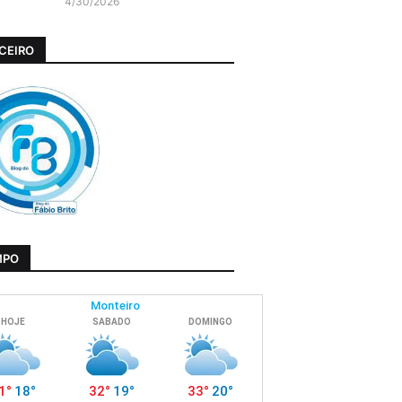
4/30/2026
CEIRO
MPO