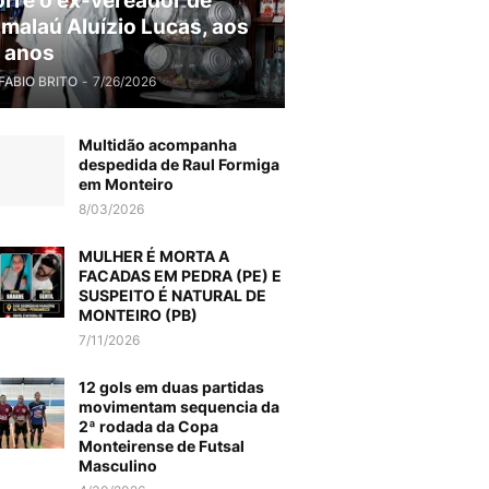
rre o ex-vereador de
malaú Aluízio Lucas, aos
 anos
FABIO BRITO
-
7/26/2026
Multidão acompanha
despedida de Raul Formiga
em Monteiro
8/03/2026
MULHER É MORTA A
FACADAS EM PEDRA (PE) E
SUSPEITO É NATURAL DE
MONTEIRO (PB)
7/11/2026
12 gols em duas partidas
movimentam sequencia da
2ª rodada da Copa
Monteirense de Futsal
Masculino