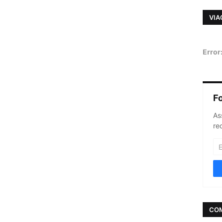
VIA
Error
F
As
re
CO