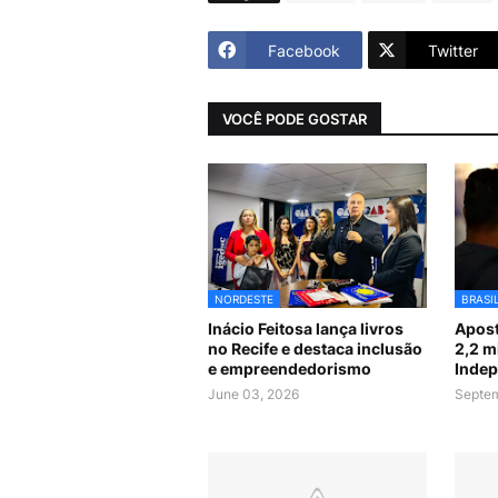
Facebook
Twitter
VOCÊ PODE GOSTAR
NORDESTE
BRASI
Inácio Feitosa lança livros
Apost
no Recife e destaca inclusão
2,2 m
e empreendedorismo
Indep
June 03, 2026
Septem