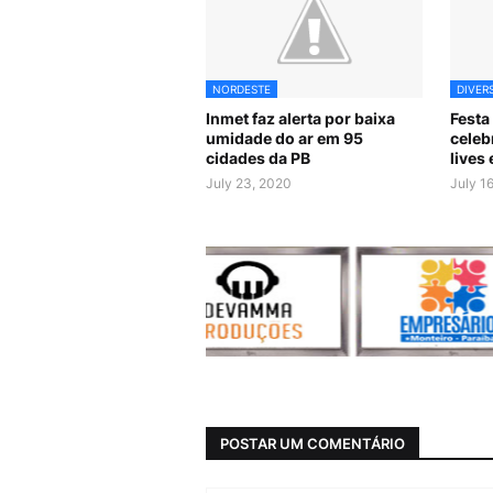
NORDESTE
DIVER
Inmet faz alerta por baixa
Festa
umidade do ar em 95
celeb
cidades da PB
lives
July 23, 2020
July 1
POSTAR UM COMENTÁRIO