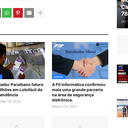
Mo
Ca
78
por
L
BRASIL
ador Paraibano fatura
A Fit informática confirmou
ilhões em Lotofácil da
mais uma grande parceria
endência
na área de segurança
eletrônica.
ber 14, 2022
March 05, 2021