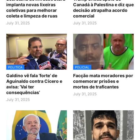
implanta novas lixeiras
Canadá à Palestina e diz que
coletivas para melhorar
decisão atrapalha acordo
coleta e limpeza de ruas
comercial
July 31, 2025
July 31, 2025
POLITICA
POLICIAL
Galdino vê fala ‘forte’ de
Facção mata moradores por
Aguinaldo contra Cícero e
comemorar prisões e
avisa: ‘Vai ter
mortes de traficantes
consequências’
July 31, 2025
July 31, 2025