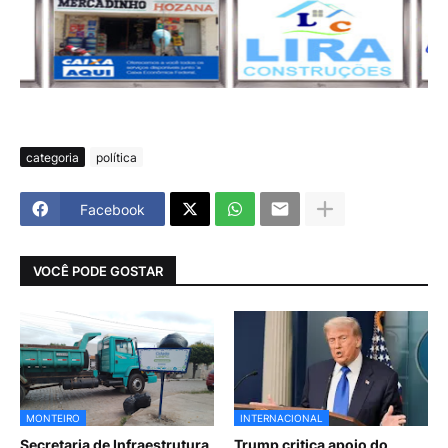
categoria
política
Facebook
VOCÊ PODE GOSTAR
MONTEIRO
INTERNACIONAL
Secretaria de Infraestrutura
Trump critica apoio do