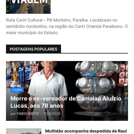
Rota Cariri Cultural - PB Monteiro, Paraíba. Localizado no
semiárido nordestino, na região do Cariri Oriental Paraibano. O
maior município do Estado.
POSTAGENS POPULARES
CARIRI
Morre o ex-vereador de Camalaú Aluízio
Lucas, aos 78 anos
por
FABIO BRITO
-
7/26/2026
Multidão acompanha despedida de Raul