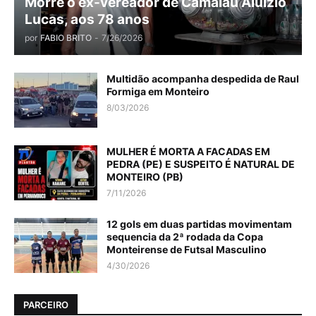
Morre o ex-vereador de Camalaú Aluízio
Lucas, aos 78 anos
por
FABIO BRITO
-
7/26/2026
Multidão acompanha despedida de Raul
Formiga em Monteiro
8/03/2026
MULHER É MORTA A FACADAS EM
PEDRA (PE) E SUSPEITO É NATURAL DE
MONTEIRO (PB)
7/11/2026
12 gols em duas partidas movimentam
sequencia da 2ª rodada da Copa
Monteirense de Futsal Masculino
4/30/2026
PARCEIRO