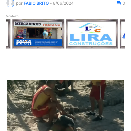
por
FABIO BRITO
-
8/06/2024
0
Monteiro