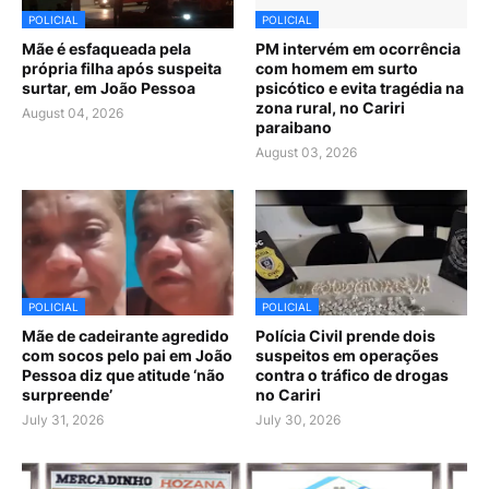
POLICIAL
POLICIAL
Mãe é esfaqueada pela
PM intervém em ocorrência
própria filha após suspeita
com homem em surto
surtar, em João Pessoa
psicótico e evita tragédia na
zona rural, no Cariri
August 04, 2026
paraibano
August 03, 2026
POLICIAL
POLICIAL
Mãe de cadeirante agredido
Polícia Civil prende dois
com socos pelo pai em João
suspeitos em operações
Pessoa diz que atitude ‘não
contra o tráfico de drogas
surpreende’
no Cariri
July 31, 2026
July 30, 2026