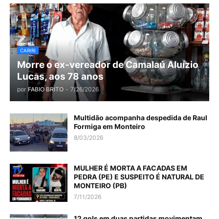
CARIRI
Morre o ex-vereador de Camalaú Aluízio
Lucas, aos 78 anos
por
FABIO BRITO
-
7/26/2026
Multidão acompanha despedida de Raul
Formiga em Monteiro
8/03/2026
MULHER É MORTA A FACADAS EM
PEDRA (PE) E SUSPEITO É NATURAL DE
MONTEIRO (PB)
7/11/2026
12 gols em duas partidas movimentam