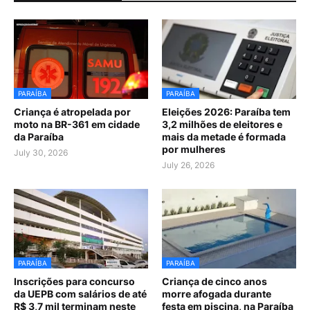
PARAÍBA
PARAÍBA
Criança é atropelada por
Eleições 2026: Paraíba tem
moto na BR-361 em cidade
3,2 milhões de eleitores e
da Paraíba
mais da metade é formada
por mulheres
July 30, 2026
July 26, 2026
PARAÍBA
PARAÍBA
Inscrições para concurso
Criança de cinco anos
da UEPB com salários de até
morre afogada durante
R$ 3,7 mil terminam neste
festa em piscina, na Paraíba