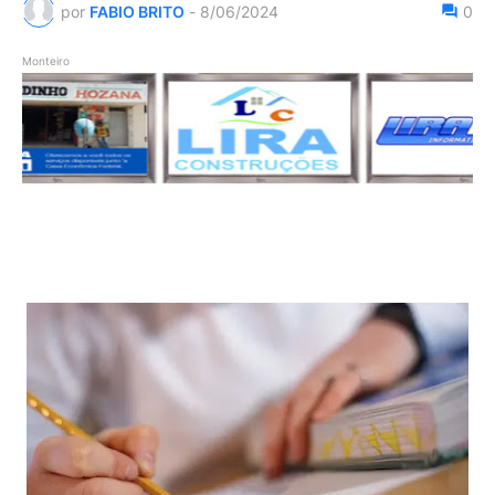
por
FABIO BRITO
-
8/06/2024
0
Monteiro