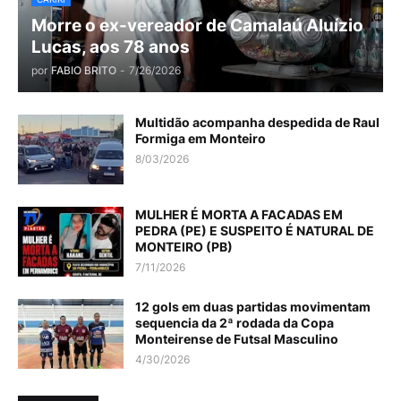
Morre o ex-vereador de Camalaú Aluízio
Lucas, aos 78 anos
por
FABIO BRITO
-
7/26/2026
Multidão acompanha despedida de Raul
Formiga em Monteiro
8/03/2026
MULHER É MORTA A FACADAS EM
PEDRA (PE) E SUSPEITO É NATURAL DE
MONTEIRO (PB)
7/11/2026
12 gols em duas partidas movimentam
sequencia da 2ª rodada da Copa
Monteirense de Futsal Masculino
4/30/2026