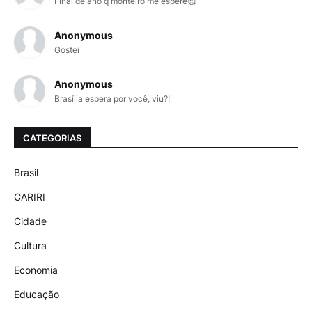
Final de ano q monteiro me espere🥰
Anonymous
Gostei
Anonymous
Brasília espera por você, viu?!
CATEGORIAS
Brasil
CARIRI
Cidade
Cultura
Economia
Educação