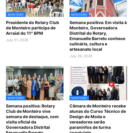
MONTEIRO
MONTEIRO
Presidente do Rotary Club
Semana positiva: Em visita à
de Monteiro participa de
Monteiro, Governadora
Arraial do 11º BPM
Distrital do Rotary,
Emanuelle Barreto conhece
July 31, 2026
culinária, cultura e
artesanato local
July 29, 2026
MONTEIRO
MONTEIRO
Semana positiva: Rotary
Câmara de Monteiro recebe
Club de Monteiro vive
alunas do Curso Técnico de
semana de destaque, com
Design de Moda e
visita oficial da
vereadores serão
Governadora Distrital
paraninfos de turma
Emanuelle Barreto
concluinte