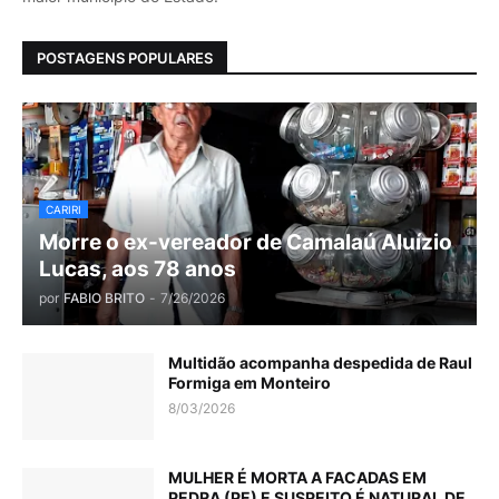
POSTAGENS POPULARES
CARIRI
Morre o ex-vereador de Camalaú Aluízio
Lucas, aos 78 anos
por
FABIO BRITO
-
7/26/2026
Multidão acompanha despedida de Raul
Formiga em Monteiro
8/03/2026
MULHER É MORTA A FACADAS EM
PEDRA (PE) E SUSPEITO É NATURAL DE