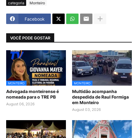
categoria
Monteiro
Facebook
VOCÊ PODE GOSTAR
MONTEIRO
MONTEIRO
Advogada monteirense é
Multidão acompanha
nomeada para o TRE PB
despedida de Raul Formiga
em Monteiro
August 06, 2026
August 03, 2026