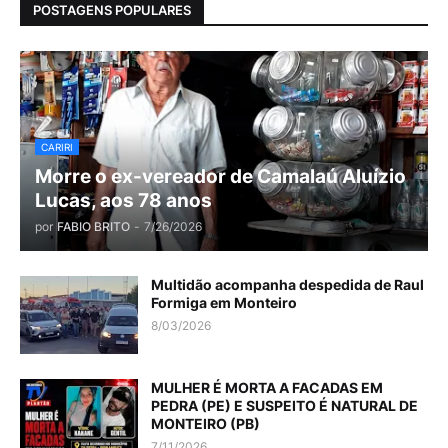
POSTAGENS POPULARES
CARIRI
Morre o ex-vereador de Camalaú Aluízio
Lucas, aos 78 anos
por
FABIO BRITO
-
7/26/2026
Multidão acompanha despedida de Raul
Formiga em Monteiro
8/03/2026
MULHER É MORTA A FACADAS EM
PEDRA (PE) E SUSPEITO É NATURAL DE
MONTEIRO (PB)
7/11/2026