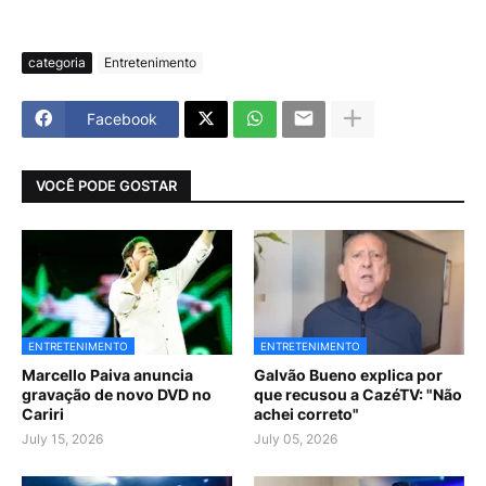
categoria
Entretenimento
Facebook
VOCÊ PODE GOSTAR
ENTRETENIMENTO
ENTRETENIMENTO
Marcello Paiva anuncia
Galvão Bueno explica por
gravação de novo DVD no
que recusou a CazéTV: "Não
Cariri
achei correto"
July 15, 2026
July 05, 2026