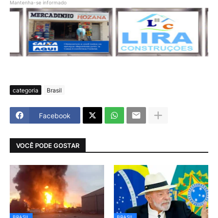
Mantenha-se informado
categoria
Brasil
Facebook
VOCÊ PODE GOSTAR
BRASIL
BRASIL