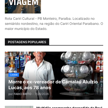
Rota Cariri Cultural - PB Monteiro, Paraíba. Localizado no
semiárido nordestino, na região do Cariri Oriental Paraibano. O
maior município do Estado.
POSTAGENS POPULARES
CARIRI
Morre o ex-vereador de Camalaú Aluízio
Lucas, aos 78 anos
por
FABIO BRITO
-
7/26/2026
Multidão acompanha despedida de Raul