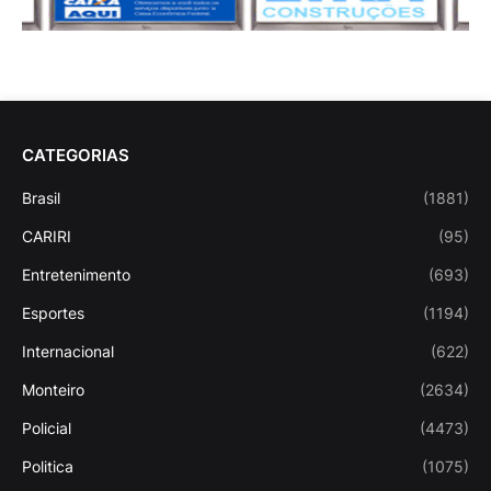
CATEGORIAS
Brasil
(1881)
CARIRI
(95)
Entretenimento
(693)
Esportes
(1194)
Internacional
(622)
Monteiro
(2634)
Policial
(4473)
Politica
(1075)