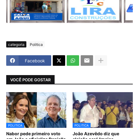
categoria
Politica
Facebook
VOCÊ PODE GOSTAR
POLITICA
POLITICA
Nabor pede primeiro voto
João Azevêdo diz que