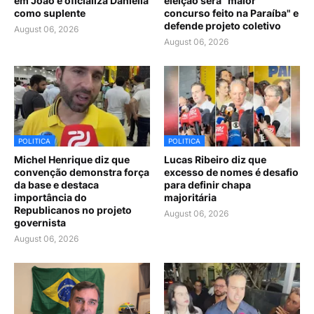
em João e oficializa Daniella
eleição será "maior
como suplente
concurso feito na Paraíba" e
defende projeto coletivo
August 06, 2026
August 06, 2026
POLITICA
POLITICA
Michel Henrique diz que
Lucas Ribeiro diz que
convenção demonstra força
excesso de nomes é desafio
da base e destaca
para definir chapa
importância do
majoritária
Republicanos no projeto
August 06, 2026
governista
August 06, 2026