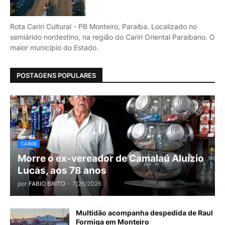
Rota Cariri Cultural - PB Monteiro, Paraíba. Localizado no
semiárido nordestino, na região do Cariri Oriental Paraibano. O
maior município do Estado.
POSTAGENS POPULARES
CARIRI
Morre o ex-vereador de Camalaú Aluízio
Lucas, aos 78 anos
por
FABIO BRITO
-
7/26/2026
Multidão acompanha despedida de Raul
Formiga em Monteiro