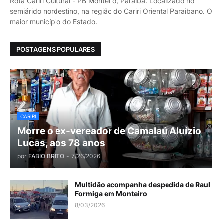
Rota Cariri Cultural - PB Monteiro, Paraíba. Localizado no
semiárido nordestino, na região do Cariri Oriental Paraibano. O
maior município do Estado.
POSTAGENS POPULARES
CARIRI
Morre o ex-vereador de Camalaú Aluízio
Lucas, aos 78 anos
por
FABIO BRITO
-
7/26/2026
Multidão acompanha despedida de Raul
Formiga em Monteiro
8/03/2026