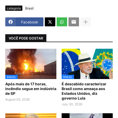
categoria
Brasil
Facebook
VOCÊ PODE GOSTAR
BRASIL
BRASIL
Após mais de 17 horas,
É descabido caracterizar
incêndio segue em indústria
Brasil como ameaça aos
de SP
Estados Unidos, diz
governo Lula
August 05, 2026
July 30, 2026