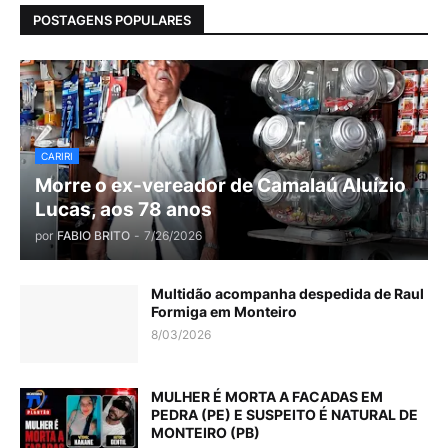
POSTAGENS POPULARES
CARIRI
Morre o ex-vereador de Camalaú Aluízio
Lucas, aos 78 anos
por
FABIO BRITO
-
7/26/2026
Multidão acompanha despedida de Raul
Formiga em Monteiro
8/03/2026
MULHER É MORTA A FACADAS EM
PEDRA (PE) E SUSPEITO É NATURAL DE
MONTEIRO (PB)