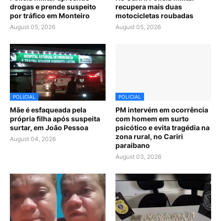
drogas e prende suspeito
recupera mais duas
por tráfico em Monteiro
motocicletas roubadas
August 05, 2026
August 05, 2026
POLICIAL
POLICIAL
Mãe é esfaqueada pela
PM intervém em ocorrência
própria filha após suspeita
com homem em surto
surtar, em João Pessoa
psicótico e evita tragédia na
zona rural, no Cariri
August 04, 2026
paraibano
August 03, 2026