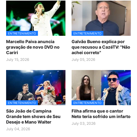
ENTRETENIMENTO
ENTRETENIMENTO
Marcello Paiva anuncia
Galvão Bueno explica por
gravação de novo DVD no
que recusou a CazéTV: "Não
Cariri
achei correto"
July 15, 2026
July 05, 2026
ENTRETENIMENTO
ENTRETENIMENTO
São João de Campina
Filha afirma que o cantor
Grande tem shows de Seu
Neto teria sofrido um infarto
Desejo e Mano Walter
July 03, 2026
July 04, 2026