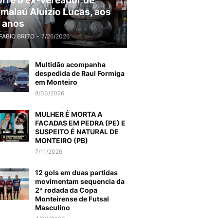
rre o ex-vereador de
malaú Aluízio Lucas, aos
 anos
FABIO BRITO
-
7/26/2026
Multidão acompanha
despedida de Raul Formiga
em Monteiro
8/03/2026
MULHER É MORTA A
FACADAS EM PEDRA (PE) E
SUSPEITO É NATURAL DE
MONTEIRO (PB)
7/11/2026
12 gols em duas partidas
movimentam sequencia da
2ª rodada da Copa
Monteirense de Futsal
Masculino