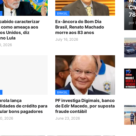
Mo
Ca
78
L
BRASIL
cabido caracterizar
Ex-âncora do Bom Dia
por
l como ameaça aos
Brasil, Renato Machado
os Unidos, diz
morre aos 83 anos
no Lula
July 16, 2026
0, 2026
L
BRASIL
rola lança
PF investiga Digimais, banco
idades de crédito para
de Edir Macedo, por suposta
ular bons pagadores
fraude contábil
0, 2026
June 23, 2026