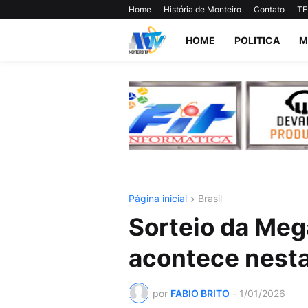
Home
História de Monteiro
Contato
TE
HOME
POLITICA
M
Página inicial
Brasil
Sorteio da Meg
acontece nesta
por
FABIO BRITO
-
1/01/2026