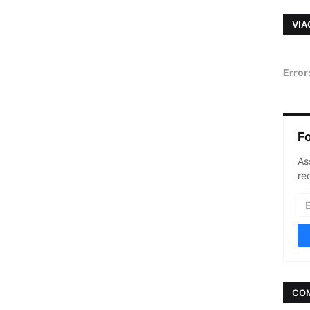
VIA
Error
F
As
re
CO