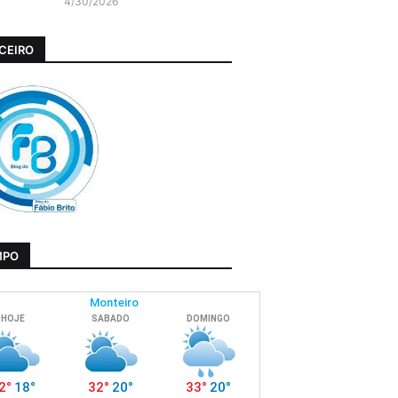
4/30/2026
CEIRO
MPO