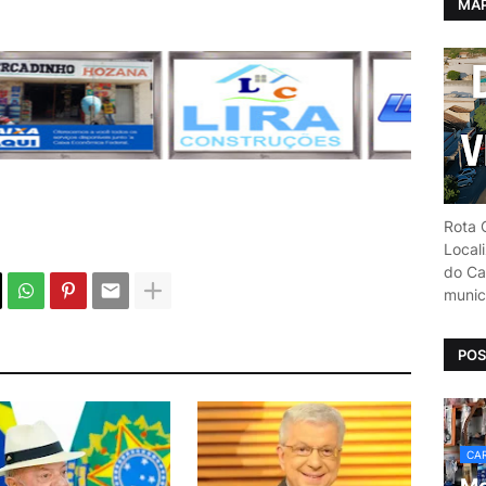
MAP
Rota C
Local
do Car
munic
POS
CAR