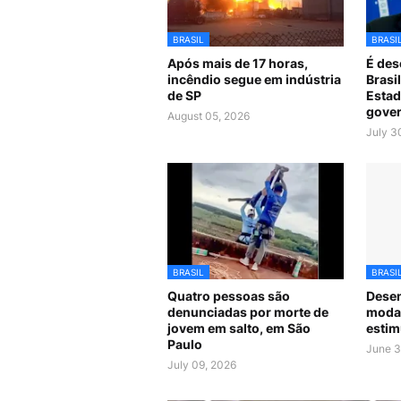
BRASIL
BRASI
Após mais de 17 horas,
É des
incêndio segue em indústria
Brasi
de SP
Estad
gover
August 05, 2026
July 3
BRASIL
BRASI
Quatro pessoas são
Desen
denunciadas por morte de
modal
jovem em salto, em São
estim
Paulo
June 3
July 09, 2026