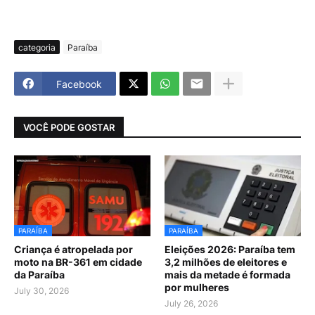
categoria
Paraíba
Facebook
VOCÊ PODE GOSTAR
PARAÍBA
PARAÍBA
Criança é atropelada por
Eleições 2026: Paraíba tem
moto na BR-361 em cidade
3,2 milhões de eleitores e
da Paraíba
mais da metade é formada
por mulheres
July 30, 2026
July 26, 2026