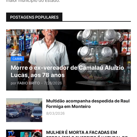
maior município do Estado.
POSTAGENS POPULARES
CARIRI
Morre o ex-vereador de Camalaú Aluízio
Lucas, aos 78 anos
por
FABIO BRITO
-
7/26/2026
Multidão acompanha despedida de Raul
Formiga em Monteiro
8/03/2026
MULHER É MORTA A FACADAS EM