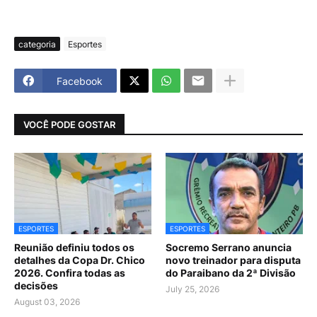
categoria
Esportes
Facebook
VOCÊ PODE GOSTAR
ESPORTES
ESPORTES
Reunião definiu todos os
Socremo Serrano anuncia
detalhes da Copa Dr. Chico
novo treinador para disputa
2026. Confira todas as
do Paraibano da 2ª Divisão
decisões
July 25, 2026
August 03, 2026