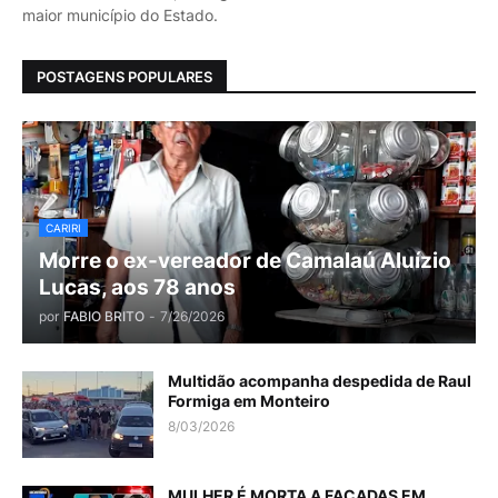
maior município do Estado.
POSTAGENS POPULARES
CARIRI
Morre o ex-vereador de Camalaú Aluízio
Lucas, aos 78 anos
por
FABIO BRITO
-
7/26/2026
Multidão acompanha despedida de Raul
Formiga em Monteiro
8/03/2026
MULHER É MORTA A FACADAS EM