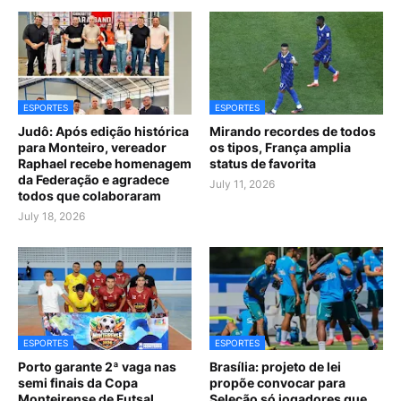
ESPORTES
ESPORTES
Judô: Após edição histórica
Mirando recordes de todos
para Monteiro, vereador
os tipos, França amplia
Raphael recebe homenagem
status de favorita
da Federação e agradece
July 11, 2026
todos que colaboraram
July 18, 2026
ESPORTES
ESPORTES
Porto garante 2ª vaga nas
Brasília: projeto de lei
semi finais da Copa
propõe convocar para
Monteirense de Futsal
Seleção só jogadores que