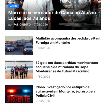
CARIRI
Morre o ex-vereador de Camalaú Aluízio
Lucas, aos 78 anos
por
FABIO BRITO
-
7/26/2026
Multidão acompanha despedida de Raul
Formiga em Monteiro
8/03/2026
12 gols em duas partidas movimentam
sequencia da 2ª rodada da Copa
Monteirense de Futsal Masculino
4/30/2026
Idoso investigado por estupro de
vulnerável em Monteiro, é preso pela
Polícia Civil
7/23/2026