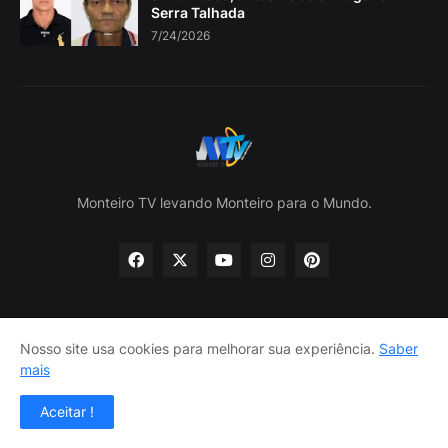
Serra Talhada
7/24/2026
Monteiro TV levando Monteiro para o Mundo.
Nosso site usa cookies para melhorar sua experiência.
Saber
Home
Sobre nós
política de Privacidade
mais
Contate-nos
Aceitar !
Design por -
Lojas Lira