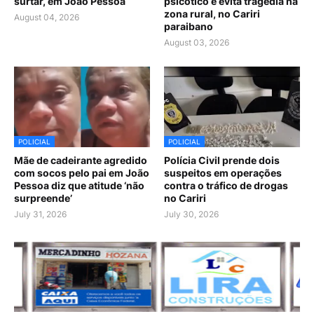
surtar, em João Pessoa
psicótico e evita tragédia na
zona rural, no Cariri
August 04, 2026
paraibano
August 03, 2026
POLICIAL
POLICIAL
Mãe de cadeirante agredido
Polícia Civil prende dois
com socos pelo pai em João
suspeitos em operações
Pessoa diz que atitude ‘não
contra o tráfico de drogas
surpreende’
no Cariri
July 31, 2026
July 30, 2026