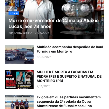
CARIRI
Morre o ex-vereador de Camalaú Aluízio
Lucas, aos 78 anos
por
FABIO BRITO
-
7/26/2026
Multidão acompanha despedida de Raul
Formiga em Monteiro
8/03/2026
MULHER É MORTA A FACADAS EM
PEDRA (PE) E SUSPEITO É NATURAL DE
MONTEIRO (PB)
7/11/2026
12 gols em duas partidas movimentam
sequencia da 2ª rodada da Copa
Monteirense de Futsal Masculino