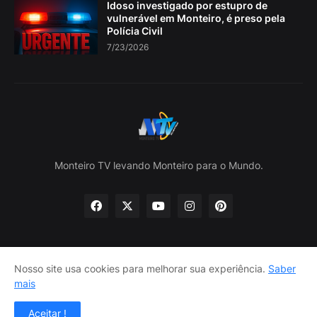
Idoso investigado por estupro de
vulnerável em Monteiro, é preso pela
Polícia Civil
7/23/2026
Monteiro TV levando Monteiro para o Mundo.
Nosso site usa cookies para melhorar sua experiência.
Saber
Home
Sobre nós
política de Privacidade
mais
Contate-nos
Aceitar !
Design por -
Lojas Lira