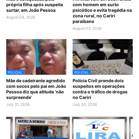
própria filha após suspeita
com homem em surto
surtar, em João Pessoa
psicótico e evita tragédia na
zona rural, no Cariri
August 04, 2026
paraibano
August 03, 2026
POLICIAL
POLICIAL
Mãe de cadeirante agredido
Polícia Civil prende dois
com socos pelo pai em João
suspeitos em operações
Pessoa diz que atitude ‘não
contra o tráfico de drogas
surpreende’
no Cariri
July 31, 2026
July 30, 2026