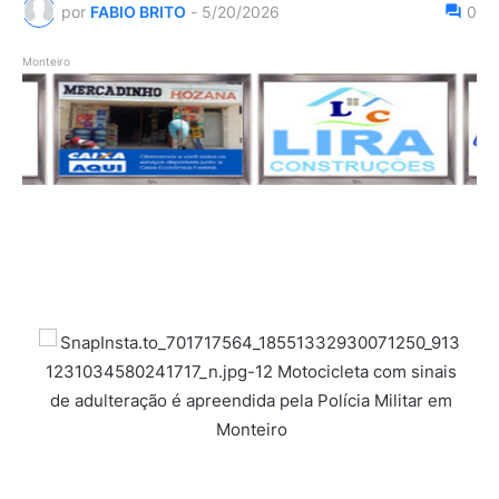
por
FABIO BRITO
-
5/20/2026
0
Monteiro