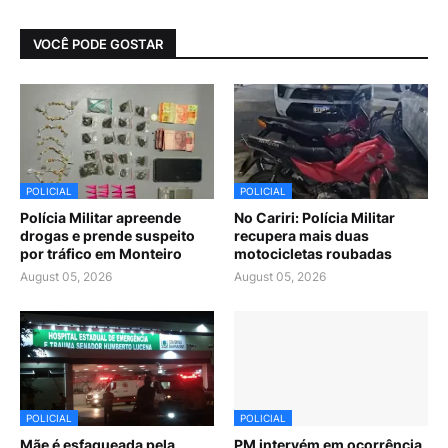
VOCÊ PODE GOSTAR
POLICIAL
POLICIAL
Polícia Militar apreende
No Cariri: Polícia Militar
drogas e prende suspeito
recupera mais duas
por tráfico em Monteiro
motocicletas roubadas
August 05, 2026
August 05, 2026
POLICIAL
POLICIAL
Mãe é esfaqueada pela
PM intervém em ocorrência